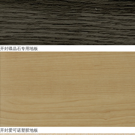
开封碟晶石专用地板
开封爱可诺塑胶地板