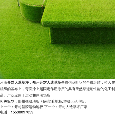
开封人造草坪
郑州
开封人造草场
河南
，
是将仿草叶状的合成纤维，植入在
机织的基布上，背面涂上起固定作用涂层的具有天然草运动性能的化工制
品。广泛应用于运动和休闲场所
相关标签：
郑州橡胶地板
,
河南塑胶地板
,
塑胶运动地板
,
上一个：开封塑胶运动地板
下一个：开封人造草坪厂家
电话：15538097059