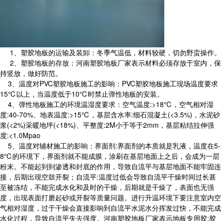
1、塑胶地板的运输及装卸：冬季气温低，材料较硬，切勿野蛮操作。
2、塑胶地板的存放：河南塑胶地板厂家表示材料必须存放于室内，保
持竖放，做好防范。
3、温度对PVC塑胶地板施工的影响：PVC塑胶地板施工现场温度要求
15℃以上，当温度低于10℃时禁止弹性地板的安装。
4、弹性地板施工的环境温湿度要求：空气温度:>18℃，空气相对湿
度:40-70%、地表温度:>15℃，基层含水率:细石混凝土(<3.5%)，水泥砂
浆(<2%)采暖地坪(<18%)、平整度:2M小于等于2mm，基层粘结拉伸强
度:<1.0Mpao
5、温度对辅材施工的影响：界面剂:界面剂的本质就是乳液，温度在5-
8℃的环境下，界面剂就不能成膜，涂刷在基层地面上之后，会成为一层
粉末。不能起到到渗透和封底的作用，导致自流平与基层地面不能牢固连
接，后期出现空鼓开裂；自流平:温度过低会导致自流平干燥时间过长甚
至被冻结，不能完成水化和及时的干燥，后期就是干燥了，表面也无强
度，出现表面打磨起砂或开裂等质量问题。进行升温环境下要注意室内空
气相对湿度，过于干燥会直接影响到自流平水泥水分挥发过快，不能完成
水化过程，导致自流平失去强度。河南塑胶地板厂家表示地板专用胶:胶