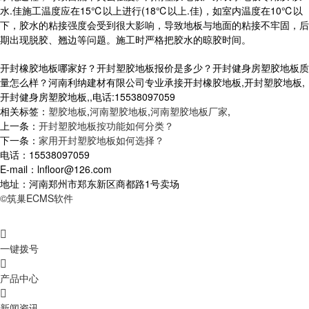
水.佳施工温度应在15℃以上进行(18℃以上.佳)，如室内温度在10℃以
下，胶水的粘接强度会受到很大影响，导致地板与地面的粘接不牢固，后
期出现脱胶、翘边等问题。施工时严格把胶水的晾胶时间。
开封橡胶地板哪家好？开封塑胶地板报价是多少？开封健身房塑胶地板质
量怎么样？河南利纳建材有限公司专业承接开封橡胶地板,开封塑胶地板,
开封健身房塑胶地板,,电话:15538097059
相关标签：
塑胶地板
,
河南塑胶地板
,
河南塑胶地板厂家
,
上一条：
开封塑胶地板按功能如何分类？
下一条：
家用开封塑胶地板如何选择？
电话：15538097059
E-mail：lnfloor@126.com
地址：河南郑州市郑东新区商都路1号卖场
©筑巢ECMS软件

一键拨号

产品中心

新闻资讯