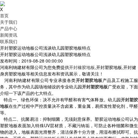
X
首页
关于我们
产品中心
新闻资讯
联系我们
开封塑胶运动地板公司浅谈幼儿园塑胶地板特点
开封塑胶运动地板公司浅谈幼儿园塑胶地板特点
发布时间：2019-08-28 00:00:00
河南利纳建材有限公司为您免费提供
开封橡胶地板
,开封塑胶地板,开封健
身房塑胶地板等相关信息发布和资讯展示，敬请关注！
河南利纳建材有限公司专业承接各类
开封塑胶地板
产品及工程施工服
务，其中作为幼儿园场地铺设的专业幼儿园
开封塑胶地板
广受欢迎，下面
介绍一下该产品的七大特点。
特点一、绿色环保：决不允许有甲醛和有害气体释放。幼儿园
开封塑
地板
在生产过程中严控质量决不含卤素，重金属，易挥发性塑化剂，甲醛
等。
特点二、抗菌易洁：抑制细菌，无须刻意保养。塑胶运动地板公司认为
塑胶地板表面加入特殊UV层材质，不藏污纳垢，可防止各种细菌和微生
物的进入，地板表面光滑整齐，清洁保养十分方便，用湿布擦拭即可。抗