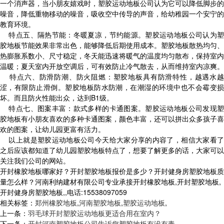
一个消声器，当小朋友嬉戏时，塑胶运动地板公司认为它可以降低脚步的
噪音，降低重物移动的噪音，吸收空中传导的声音，给幼稚园一个安宁的
教育环境。
特点五、隔热节能：冬暖夏凉，节约能源。塑胶运动地板公司认为塑
胶地板节能效果非常出色，能够降低后期使用成本。塑胶地板散热均匀、
热膨胀系数小、尺寸稳定，冬天能迅速将暖气的温度均匀散布，保持室内
温暖；夏天室内开放空调后，可有效防止冷气散去，从而维持室内凉爽。
特点六、防滑防潮、防火阻燃：塑胶地板具有防滑特性，越遇水越
涩，有限防止滑倒。塑胶地板防水防潮，在潮湿的环境中也不会霉变损
坏。而且防火性能出众，达到B1级。
特点七、图案丰富：款式多样的卡通图案。塑胶运动地板公司发现塑
胶地板有小朋友喜欢的多种卡通图案，颜色丰富，还可以拼出众多孩子喜
欢的图案，让幼儿园更富有活力。
以上就是塑胶运动地板公司今天给大家分享的内容了，相信大家看了
之后应该都知道了幼儿园塑胶地板特点了，想要了解更多的话，大家可以
关注我们公司的网站。
开封橡胶地板哪家好？开封塑胶地板报价是多少？开封健身房塑胶地板质
量怎么样？河南利纳建材有限公司专业承接开封橡胶地板,开封塑胶地板,
开封健身房塑胶地板,,电话:15538097059
相关标签：
郑州橡胶地板
,
河南塑胶地板
,
塑胶运动地板
,
上一条：
羽毛球开封塑胶运动地板更适合用在室内？
下一条：
开封河南塑胶地板公司告诉您塑胶地板有没有毒