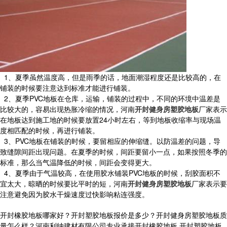
1、夏季虽然温度高，但是雨季的话，地面潮湿程度还是比较高的，在
铺装的时候要注意达到标准才能进行铺装。
2、夏季PVC地板在仓库，运输，铺装的过程中，不同的环境中温差是
比较大的，容易出现热胀冷缩的情况，河南
开封健身房塑胶地板
厂家表示
在地板达到施工地的时候要放置24小时左右，等到地板收缩率与现场温
度相匹配的时候，再进行铺装。
3、PVC地板在铺装的时候，要留相应的伸缩缝。以防温差的问题，导
致缝隙间距出现问题。在夏季的时候，间距要留小一点，如果按照冬季的
标准，那么当气温降低的时候，间距会变得更大。
4、夏季由于气温较高，在使用胶水铺装PVC地板的时候，刮胶面积不
宜太大，晾晒的时候要比平时的短，河南
开封健身房塑胶地板
厂家表示要
注意避免因为胶水干燥速度过快影响粘连强度。
开封橡胶地板哪家好？开封塑胶地板报价是多少？开封健身房塑胶地板质
量怎么样？河南利纳建材有限公司专业承接开封橡胶地板,开封塑胶地板,